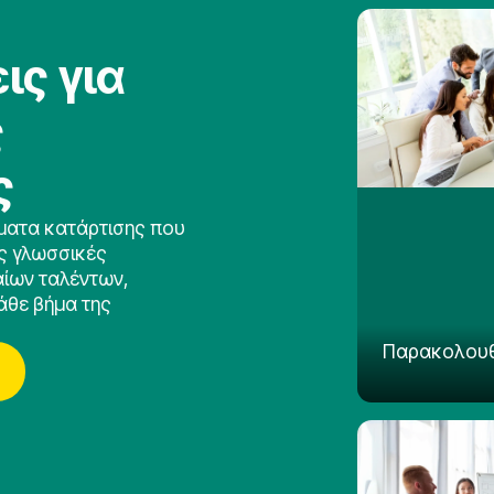
ις για
ς
ς
ματα κατάρτισης που
ς γλωσσικές
αίων ταλέντων,
άθε βήμα της
Παρακολουθ