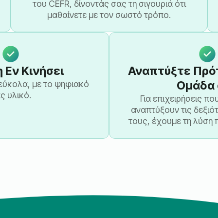
του CEFR, δίνοντάς σας τη σιγουριά ότι
μαθαίνετε με τον σωστό τρόπο.
 Εν Κινήσει
Αναπτύξτε Πρότ
Ομάδα 
εύκολα, με το ψηφιακό
ς υλικό.
Για επιχειρήσεις πο
αναπτύξουν τις δεξιό
τους, έχουμε τη λύση π