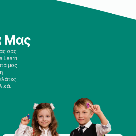
ά Μας
δας σας
a Learn
ατά μας
νη
ελάτες
λικά.