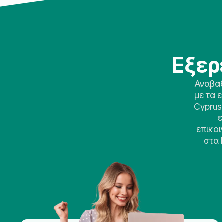
Εξερ
Αναβαθ
με τα 
Cyprus
ε
επικο
στα 