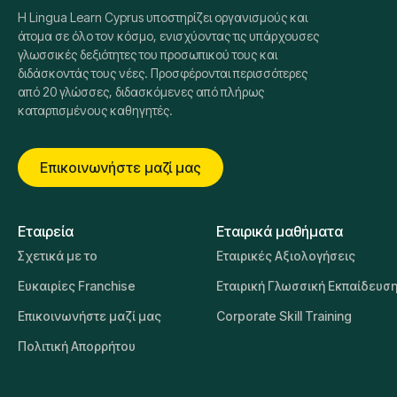
κατάκτηση δεξιοτήτων με συνεχή υποστήριξη και
Η Lingua Learn Cyprus υποστηρίζει οργανισμούς και
καθοδήγηση.
άτομα σε όλο τον κόσμο, ενισχύοντας τις υπάρχουσες
γλωσσικές δεξιότητες του προσωπικού τους και
διδάσκοντάς τους νέες. Προσφέρονται περισσότερες
από 20 γλώσσες, διδασκόμενες από πλήρως
καταρτισμένους καθηγητές.
Επικοινωνήστε μαζί μας
Εταιρεία
Εταιρικά μαθήματα
Σχετικά με το
Εταιρικές Αξιολογήσεις
Ευκαιρίες Franchise
Εταιρική Γλωσσική Εκπαίδευσ
Επικοινωνήστε μαζί μας
Corporate Skill Training
Πολιτική Απορρήτου