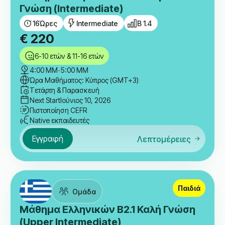
Γνώση (Intermediate)
16
Ώρες
Intermediate
B 1.4
€
220
6-10 ετών & 11-16 ετών
4:00 ΜΜ
-
5:00 ΜΜ
Ώρα Μαθήματος: Κύπρος (GMT+3)
Τετάρτη & Παρασκευή
Next Start
Ιούνιος 10, 2026
Πιστοποίηση CEFR
Native εκπαιδευτές
Εγγραφή
Λεπτομέρειες
Παιδιά
Ομάδα
Μάθημα Ελληνικών B2.1 Καλή Γνώση
(Upper Intermediate)