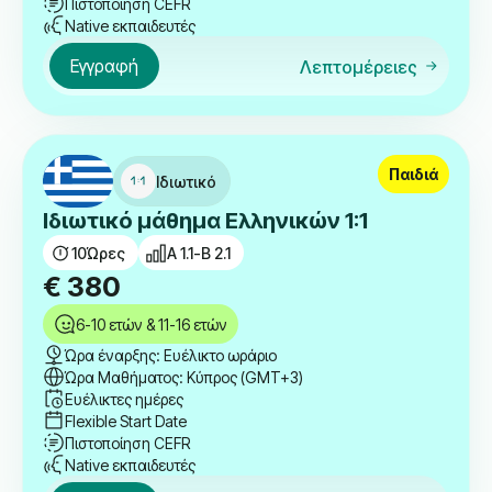
Πιστοποίηση CEFR
Native εκπαιδευτές
Εγγραφή
Λεπτομέρειες
Παιδιά
Ιδιωτικό
Ιδιωτικό μάθημα Ελληνικών 1:1
10
Ώρες
A 1.1-B 2.1
€
380
6-10 ετών & 11-16 ετών
Ώρα έναρξης: Ευέλικτο ωράριο
Ώρα Μαθήματος: Κύπρος (GMT+3)
Ευέλικτες ημέρες
Flexible Start Date
Πιστοποίηση CEFR
Native εκπαιδευτές