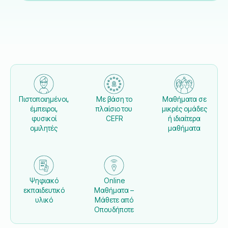
Πιστοποιημένοι,
Με βάση το
Μαθήματα σε
έμπειροι,
πλαίσιο του
μικρές ομάδες
φυσικοί
CEFR
ή ιδιαίτερα
ομιλητές
μαθήματα
Ψηφιακό
Online
εκπαιδευτικό
Μαθήματα –
υλικό
Μάθετε από
Οπουδήποτε