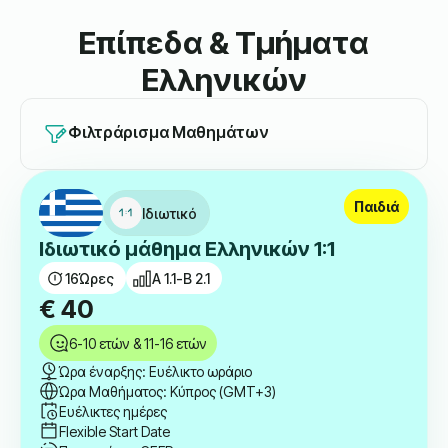
Επίπεδα & Τμήματα
Ελληνικών
Φιλτράρισμα Μαθημάτων
Παιδιά
Ιδιωτικό
Ιδιωτικό μάθημα Ελληνικών 1:1
16
Ώρες
A 1.1-B 2.1
€
40
6-10 ετών & 11-16 ετών
Ώρα έναρξης: Ευέλικτο ωράριο
Ώρα Μαθήματος: Κύπρος (GMT+3)
Ευέλικτες ημέρες
Flexible Start Date