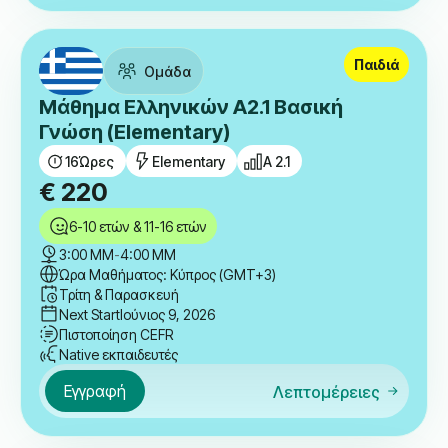
Παιδιά
Ομάδα
Μάθημα Ελληνικών A2.1 Βασική
Γνώση (Elementary)
16
Ώρες
Elementary
A 2.1
€
220
6-10 ετών & 11-16 ετών
3:00 ΜΜ
-
4:00 ΜΜ
Ώρα Μαθήματος: Κύπρος (GMT+3)
Τρίτη & Παρασκευή
Next Start
Ιούνιος 9, 2026
Πιστοποίηση CEFR
Native εκπαιδευτές
Εγγραφή
Λεπτομέρειες