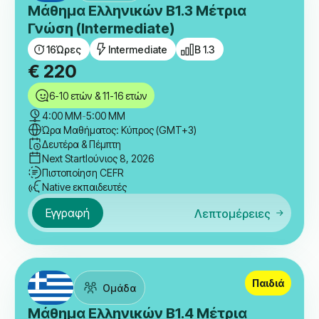
Μάθημα Ελληνικών B1.3 Μέτρια
Γνώση (Intermediate)
16
Ώρες
Intermediate
B 1.3
€
220
6-10 ετών & 11-16 ετών
4:00 ΜΜ
-
5:00 ΜΜ
Ώρα Μαθήματος: Κύπρος (GMT+3)
Δευτέρα & Πέμπτη
Next Start
Ιούνιος 8, 2026
Πιστοποίηση CEFR
Native εκπαιδευτές
Εγγραφή
Λεπτομέρειες
Παιδιά
Ομάδα
Μάθημα Ελληνικών B1.4 Μέτρια