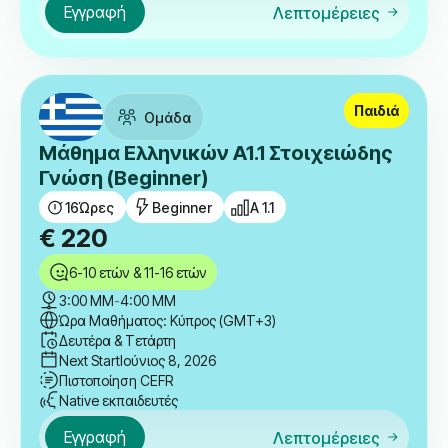
Εγγραφή
Λεπτομέρειες
Παιδιά
Ομάδα
Μάθημα Ελληνικών A1.1 Στοιχειώδης
Γνώση (Beginner)
16
Ώρες
Beginner
A 1.1
€
220
6-10 ετών & 11-16 ετών
3:00 ΜΜ
-
4:00 ΜΜ
Ώρα Μαθήματος: Κύπρος (GMT+3)
Δευτέρα & Τετάρτη
Next Start
Ιούνιος 8, 2026
Πιστοποίηση CEFR
Native εκπαιδευτές
Εγγραφή
Λεπτομέρειες