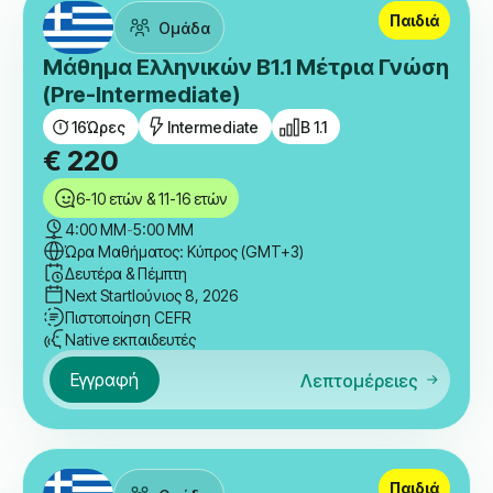
Παιδιά
Ομάδα
Μάθημα Ελληνικών B1.1 Μέτρια Γνώση
(Pre-Intermediate)
16
Ώρες
Intermediate
B 1.1
€
220
6-10 ετών & 11-16 ετών
4:00 ΜΜ
-
5:00 ΜΜ
Ώρα Μαθήματος: Κύπρος (GMT+3)
Δευτέρα & Πέμπτη
Next Start
Ιούνιος 8, 2026
Πιστοποίηση CEFR
Native εκπαιδευτές
Εγγραφή
Λεπτομέρειες
Παιδιά