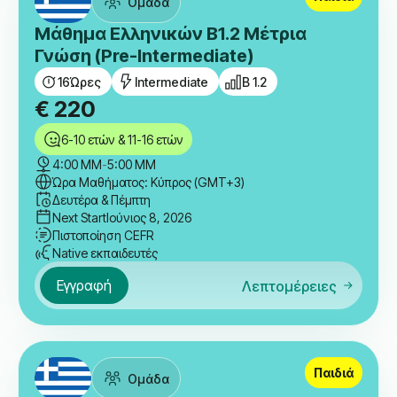
Ομάδα
Μάθημα Ελληνικών B1.2 Μέτρια
Γνώση (Pre-Intermediate)
16
Ώρες
Intermediate
B 1.2
€
220
6-10 ετών & 11-16 ετών
4:00 ΜΜ
-
5:00 ΜΜ
Ώρα Μαθήματος: Κύπρος (GMT+3)
Δευτέρα & Πέμπτη
Next Start
Ιούνιος 8, 2026
Πιστοποίηση CEFR
Native εκπαιδευτές
Εγγραφή
Λεπτομέρειες
Παιδιά
Ομάδα