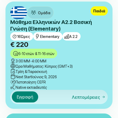
Παιδιά
Ομάδα
Μάθημα Ελληνικών A2.2 Βασική
Γνώση (Elementary)
16
Ώρες
Elementary
A 2.2
€
220
6-10 ετών & 11-16 ετών
3:00 ΜΜ
-
4:00 ΜΜ
Ώρα Μαθήματος: Κύπρος (GMT+3)
Τρίτη & Παρασκευή
Next Start
Ιούνιος 9, 2026
Πιστοποίηση CEFR
Native εκπαιδευτές
Εγγραφή
Λεπτομέρειες