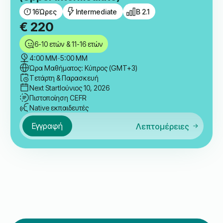
16
Ώρες
Intermediate
B 2.1
€
220
6-10 ετών & 11-16 ετών
4:00 ΜΜ
-
5:00 ΜΜ
Ώρα Μαθήματος: Κύπρος (GMT+3)
Τετάρτη & Παρασκευή
Next Start
Ιούνιος 10, 2026
Πιστοποίηση CEFR
Native εκπαιδευτές
Εγγραφή
Λεπτομέρειες