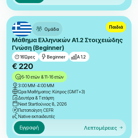
Παιδιά
Ομάδα
Μάθημα Ελληνικών A1.2 Στοιχειώδης
Γνώση (Beginner)
16
Ώρες
Beginner
A 1.2
€
220
6-10 ετών & 11-16 ετών
3:00 ΜΜ
-
4:00 ΜΜ
Ώρα Μαθήματος: Κύπρος (GMT+3)
Δευτέρα & Τετάρτη
Next Start
Ιούνιος 8, 2026
Πιστοποίηση CEFR
Native εκπαιδευτές
Εγγραφή
Λεπτομέρειες