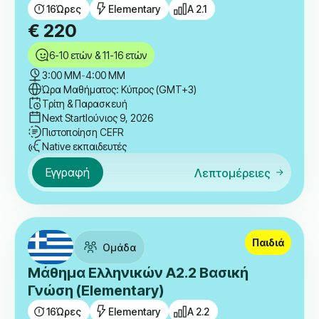
16
Ώρες
Elementary
A 2.1
€
220
6-10 ετών & 11-16 ετών
3:00 ΜΜ
-
4:00 ΜΜ
Ώρα Μαθήματος: Κύπρος (GMT+3)
Τρίτη & Παρασκευή
Next Start
Ιούνιος 9, 2026
Πιστοποίηση CEFR
Native εκπαιδευτές
Εγγραφή
Λεπτομέρειες
Παιδιά
Ομάδα
Μάθημα Ελληνικών A2.2 Βασική
Γνώση (Elementary)
16
Ώρες
Elementary
A 2.2