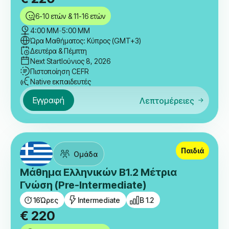
6-10 ετών & 11-16 ετών
4:00 ΜΜ
-
5:00 ΜΜ
Ώρα Μαθήματος: Κύπρος (GMT+3)
Δευτέρα & Πέμπτη
Next Start
Ιούνιος 8, 2026
Πιστοποίηση CEFR
Native εκπαιδευτές
Εγγραφή
Λεπτομέρειες
Παιδιά
Ομάδα
Μάθημα Ελληνικών B1.2 Μέτρια
Γνώση (Pre-Intermediate)
16
Ώρες
Intermediate
B 1.2
€
220