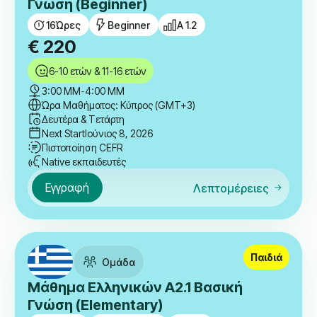
Γνώση (Beginner)
16
Ώρες
Beginner
A 1.2
€
220
6-10 ετών & 11-16 ετών
3:00 ΜΜ
-
4:00 ΜΜ
Ώρα Μαθήματος: Κύπρος (GMT+3)
Δευτέρα & Τετάρτη
Next Start
Ιούνιος 8, 2026
Πιστοποίηση CEFR
Native εκπαιδευτές
Εγγραφή
Λεπτομέρειες
Παιδιά
Ομάδα
Μάθημα Ελληνικών A2.1 Βασική
Γνώση (Elementary)