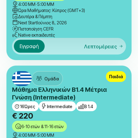
4:00 ΜΜ
-
5:00 ΜΜ
Ώρα Μαθήματος: Κύπρος (GMT+3)
Δευτέρα & Πέμπτη
Next Start
Ιούνιος 8, 2026
Πιστοποίηση CEFR
Native εκπαιδευτές
Εγγραφή
Λεπτομέρειες
Παιδιά
Ομάδα
Μάθημα Ελληνικών B1.4 Μέτρια
Γνώση (Intermediate)
16
Ώρες
Intermediate
B 1.4
€
220
6-10 ετών & 11-16 ετών
4:00 ΜΜ
-
5:00 ΜΜ