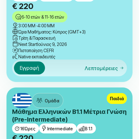
€
220
6-10 ετών & 11-16 ετών
3:00 ΜΜ
-
4:00 ΜΜ
Ώρα Μαθήματος: Κύπρος (GMT+3)
Τρίτη & Παρασκευή
Next Start
Ιούνιος 9, 2026
Πιστοποίηση CEFR
Native εκπαιδευτές
Εγγραφή
Λεπτομέρειες
Παιδιά
Ομάδα
Μάθημα Ελληνικών B1.1 Μέτρια Γνώση
(Pre-Intermediate)
16
Ώρες
Intermediate
B 1.1
€
220