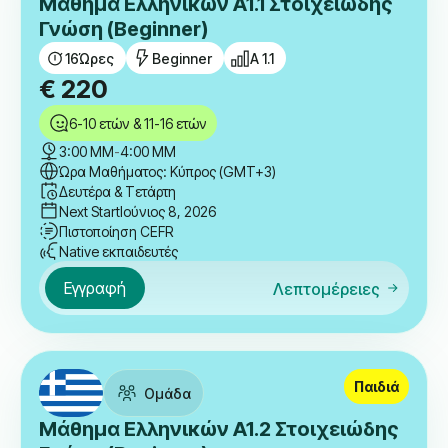
Μάθημα Ελληνικών A1.1 Στοιχειώδης
Γνώση (Beginner)
16
Ώρες
Beginner
A 1.1
€
220
6-10 ετών & 11-16 ετών
3:00 ΜΜ
-
4:00 ΜΜ
Ώρα Μαθήματος: Κύπρος (GMT+3)
Δευτέρα & Τετάρτη
Next Start
Ιούνιος 8, 2026
Πιστοποίηση CEFR
Native εκπαιδευτές
Εγγραφή
Λεπτομέρειες
Παιδιά
Ομάδα
Μάθημα Ελληνικών A1.2 Στοιχειώδης