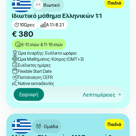
Παιδιά
Ιδιωτικό
Ιδιωτικό μάθημα Ελληνικών 1:1
10
Ώρες
A 1.1-B 2.1
€
380
6-10 ετών & 11-16 ετών
Ώρα έναρξης: Ευέλικτο ωράριο
Ώρα Μαθήματος: Κύπρος (GMT+3)
Ευέλικτες ημέρες
Flexible Start Date
Πιστοποίηση CEFR
Native εκπαιδευτές
Εγγραφή
Λεπτομέρειες
Παιδιά
Ομάδα