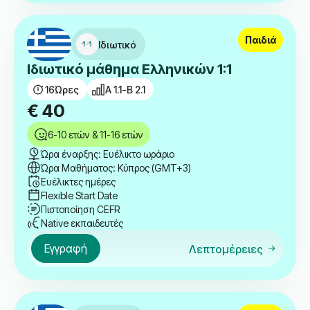
Παιδιά
Ιδιωτικό
Ιδιωτικό μάθημα Ελληνικών 1:1
16
Ώρες
A 1.1-B 2.1
€
40
6-10 ετών & 11-16 ετών
Ώρα έναρξης: Ευέλικτο ωράριο
Ώρα Μαθήματος: Κύπρος (GMT+3)
Ευέλικτες ημέρες
Flexible Start Date
Πιστοποίηση CEFR
Native εκπαιδευτές
Εγγραφή
Λεπτομέρειες