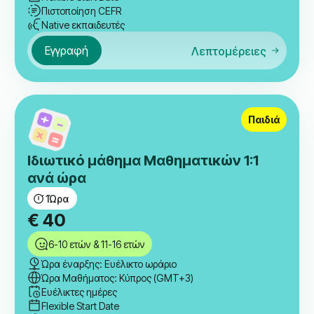
Πιστοποίηση CEFR
Native εκπαιδευτές
Εγγραφή
Λεπτομέρειες
Παιδιά
Ιδιωτικό μάθημα Μαθηματικών 1:1
ανά ώρα
1
Ώρα
€
40
6-10 ετών & 11-16 ετών
Ώρα έναρξης: Ευέλικτο ωράριο
Ώρα Μαθήματος: Κύπρος (GMT+3)
Ευέλικτες ημέρες
Flexible Start Date