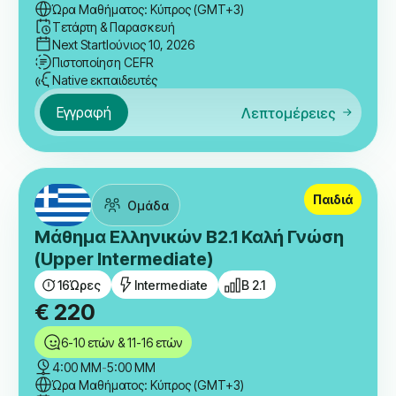
Ώρα Μαθήματος: Κύπρος (GMT+3)
Τετάρτη & Παρασκευή
Next Start
Ιούνιος 10, 2026
Πιστοποίηση CEFR
Native εκπαιδευτές
Εγγραφή
Λεπτομέρειες
Παιδιά
Ομάδα
Μάθημα Ελληνικών B2.1 Καλή Γνώση
(Upper Intermediate)
16
Ώρες
Intermediate
B 2.1
€
220
6-10 ετών & 11-16 ετών
4:00 ΜΜ
-
5:00 ΜΜ
Ώρα Μαθήματος: Κύπρος (GMT+3)