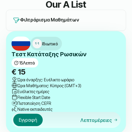
Our A List
Φιλτράρισμα Μαθημάτων
Ιδιωτικό
Τεστ Κατάταξης Ρωσικών
15
Λεπτά
€
15
Ώρα έναρξης: Ευέλικτο ωράριο
Ώρα Μαθήματος: Κύπρος (GMT+3)
Ευέλικτες ημέρες
Flexible Start Date
Πιστοποίηση CEFR
Native εκπαιδευτές
Εγγραφή
Λεπτομέρειες