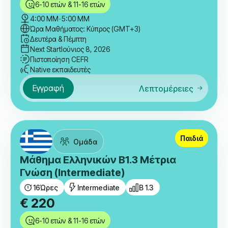
6-10 ετών & 11-16 ετών
4:00 ΜΜ
-
5:00 ΜΜ
Ώρα Μαθήματος: Κύπρος (GMT+3)
Δευτέρα & Πέμπτη
Next Start
Ιούνιος 8, 2026
Πιστοποίηση CEFR
Native εκπαιδευτές
Εγγραφή
Λεπτομέρειες
Παιδιά
Ομάδα
Μάθημα Ελληνικών B1.3 Μέτρια
Γνώση (Intermediate)
16
Ώρες
Intermediate
B 1.3
€
220
6-10 ετών & 11-16 ετών