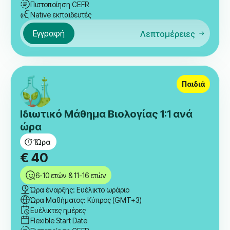
Πιστοποίηση CEFR
Native εκπαιδευτές
Εγγραφή
Λεπτομέρειες
Παιδιά
Ιδιωτικό Μάθημα Βιολογίας 1:1 ανά
ώρα
1
Ώρα
€
40
6-10 ετών & 11-16 ετών
Ώρα έναρξης: Ευέλικτο ωράριο
Ώρα Μαθήματος: Κύπρος (GMT+3)
Ευέλικτες ημέρες
Flexible Start Date