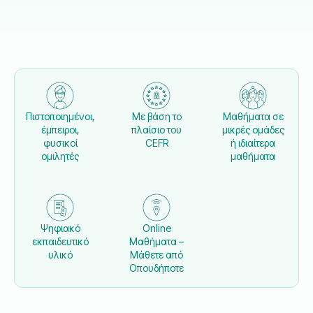
Πιστοποιημένοι,
Με βάση το
Μαθήματα σε
έμπειροι,
πλαίσιο του
μικρές ομάδες
φυσικοί
CEFR
ή ιδιαίτερα
ομιλητές
μαθήματα
Ψηφιακό
Online
εκπαιδευτικό
Μαθήματα –
υλικό
Μάθετε από
Οπουδήποτε