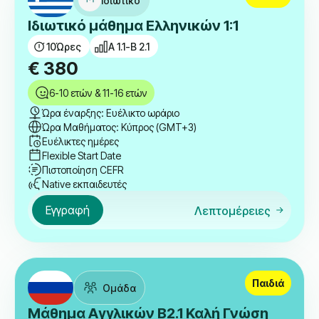
Ιδιωτικό
Ιδιωτικό μάθημα Ελληνικών 1:1
10
Ώρες
A 1.1-B 2.1
€
380
6-10 ετών & 11-16 ετών
Ώρα έναρξης: Ευέλικτο ωράριο
Ώρα Μαθήματος: Κύπρος (GMT+3)
Ευέλικτες ημέρες
Flexible Start Date
Πιστοποίηση CEFR
Native εκπαιδευτές
Εγγραφή
Λεπτομέρειες
Παιδιά
Ομάδα
Μάθημα Αγγλικών B2.1 Καλή Γνώση