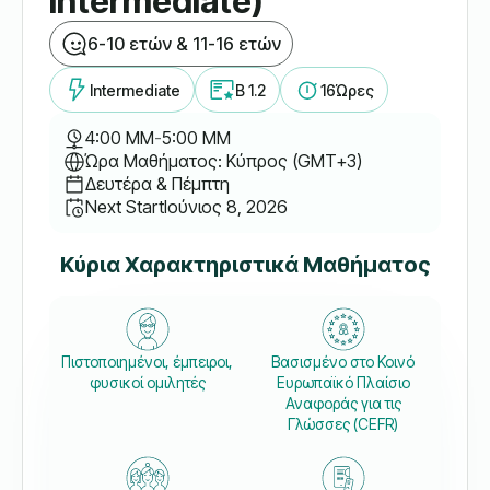
Intermediate)
6-10 ετών & 11-16 ετών
Intermediate
B 1.2
16
Ώρες
4:00 ΜΜ
-
5:00 ΜΜ
Ώρα Μαθήματος: Κύπρος (GMT+3)
Δευτέρα & Πέμπτη
Next Start
Ιούνιος 8, 2026
Κύρια Χαρακτηριστικά Μαθήματος
Πιστοποιημένοι, έμπειροι,
Βασισμένο στο Κοινό
φυσικοί ομιλητές
Ευρωπαϊκό Πλαίσιο
Αναφοράς για τις
Γλώσσες (CEFR)