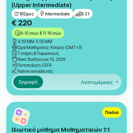
(Upper Intermediate)
16
Ώρες
Intermediate
B 2.1
€
220
6-10 ετών & 11-16 ετών
4:00 ΜΜ
-
5:00 ΜΜ
Ώρα Μαθήματος: Κύπρος (GMT+3)
Τετάρτη & Παρασκευή
Next Start
Ιούνιος 10, 2026
Πιστοποίηση CEFR
Native εκπαιδευτές
Εγγραφή
Λεπτομέρειες
Παιδιά
Ιδιωτικό μάθημα Μαθηματικών 1:1