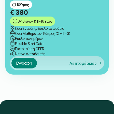
10
Ώρες
€
380
6-10 ετών & 11-16 ετών
Ώρα έναρξης: Ευέλικτο ωράριο
Ώρα Μαθήματος: Κύπρος (GMT+3)
Ευέλικτες ημέρες
Flexible Start Date
Πιστοποίηση CEFR
Native εκπαιδευτές
Εγγραφή
Λεπτομέρειες