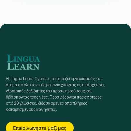
(Intermediate)
30
Διδακτικές ώρες
Intermediate
B 1.3
€
240
6:30 ΜΜ
-
8:00 ΜΜ
Ώρα Μαθήματος: Κύπρος (GMT+3)
Τρίτη & Παρασκευή
Next Start
Ιούνιος 9, 2026
Πιστοποίηση CEFR
Native εκπαιδευτές
Εγγραφή
Λεπτομέρειες