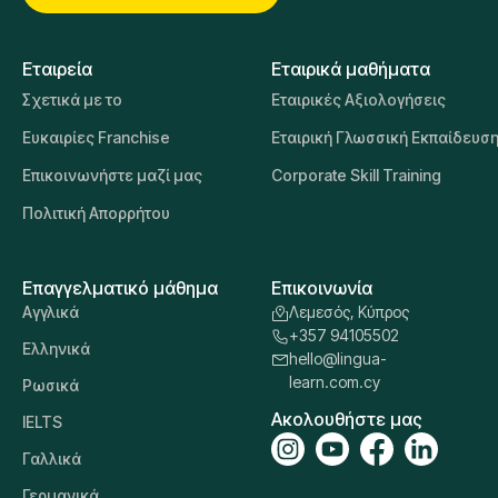
Η Lingua Learn Cyprus υποστηρίζει οργανισμούς και
άτομα σε όλο τον κόσμο, ενισχύοντας τις υπάρχουσες
γλωσσικές δεξιότητες του προσωπικού τους και
διδάσκοντάς τους νέες. Προσφέρονται περισσότερες
από 20 γλώσσες, διδασκόμενες από πλήρως
καταρτισμένους καθηγητές.
Επικοινωνήστε μαζί μας
Εταιρεία
Εταιρικά μαθήματα
Σχετικά με το
Εταιρικές Αξιολογήσεις
Ευκαιρίες Franchise
Εταιρική Γλωσσική Εκπαίδευσ