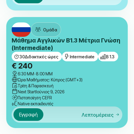
Μάθημα Ελληνικής Νοηματικής
Γλώσσας A2.2 Βασική Γνώση
(Elementary)
30
Διδακτικές ώρες
Elementary
A 2.2
€
225
6:30 ΜΜ
-
8:00 ΜΜ
Ώρα Μαθήματος: Κύπρος (GMT+3)
Τετάρτη & Παρασκευή
Next Start
Ιούνιος 10, 2026
Πιστοποίηση CEFR
Native εκπαιδευτές
Εγγραφή
Λεπτομέρειες
Ομάδα
Μάθημα Αγγλικών B1.3 Μέτρια Γνώση