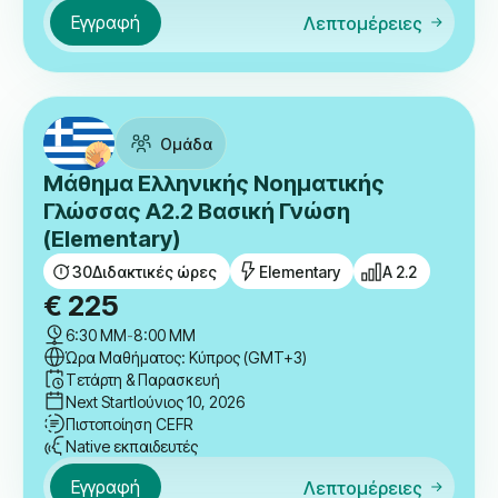
Ομάδα
Μάθημα Ρωσικών A1.1 Στοιχειώδης
Γνώση (Beginner)
30
Διδακτικές ώρες
Beginner
A 1.1
€
225
6:30 ΜΜ
-
8:00 ΜΜ
Ώρα Μαθήματος: Κύπρος (GMT+3)
Δευτέρα & Πέμπτη
Next Start
Ιούνιος 8, 2026
Πιστοποίηση CEFR
Native εκπαιδευτές
Εγγραφή
Λεπτομέρειες
Ομάδα