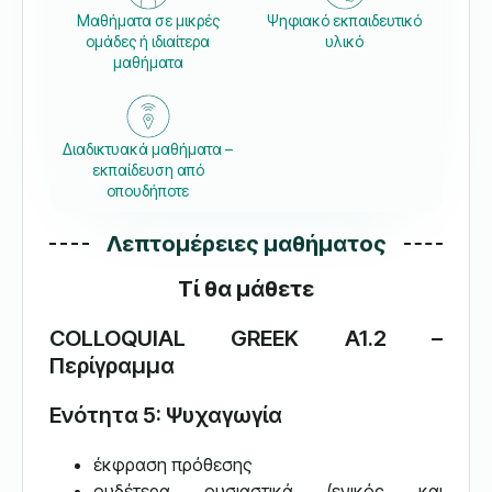
Μαθήματα σε μικρές
Ψηφιακό εκπαιδευτικό
ομάδες ή ιδιαίτερα
υλικό
μαθήματα
Διαδικτυακά μαθήματα –
εκπαίδευση από
οπουδήποτε
Λεπτομέρειες μαθήματος
Τί θα μάθετε
COLLOQUIAL GREEK A1.2 –
Περίγραμμα
Ενότητα 5: Ψυχαγωγία
έκφραση πρόθεσης
ουδέτερα ουσιαστικά (ενικός και