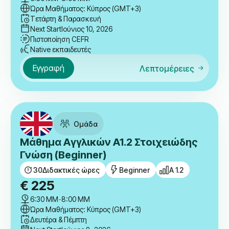
Ώρα Μαθήματος: Κύπρος (GMT+3)
Τετάρτη & Παρασκευή
Next Start
Ιούνιος 10, 2026
Πιστοποίηση CEFR
Native εκπαιδευτές
Εγγραφή
Λεπτομέρειες
Ομάδα
Μάθημα Αγγλικών A1.2 Στοιχειώδης
Γνώση (Beginner)
30
Διδακτικές ώρες
Beginner
A 1.2
€
225
6:30 ΜΜ
-
8:00 ΜΜ
Ώρα Μαθήματος: Κύπρος (GMT+3)
Δευτέρα & Πέμπτη