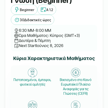
Γνώση (Beginner)
Beginner
A 1.2
30
Διδακτικές ώρες
6:30 ΜΜ
-
8:00 ΜΜ
Ώρα Μαθήματος: Κύπρος (GMT+3)
Δευτέρα & Πέμπτη
Next Start
Ιούνιος 8, 2026
Κύρια Χαρακτηριστικά Μαθήματος
Πιστοποιημένοι, έμπειροι,
Βασισμένο στο Κοινό
φυσικοί ομιλητές
Ευρωπαϊκό Πλαίσιο
Αναφοράς για τις
Γλώσσες (CEFR)