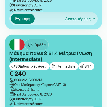
Next Start
Ιούνιος 8, 2026
Πιστοποίηση CEFR
Native εκπαιδευτές
Εγγραφή
Λεπτομέρειες
Ομάδα
Μάθημα Ιταλικώ B1.4 Μέτρια Γνώση
(Intermediate)
30
Διδακτικές ώρες
Intermediate
B 1.4
€
240
6:30 ΜΜ
-
8:00 ΜΜ
Ώρα Μαθήματος: Κύπρος (GMT+3)
Δευτέρα & Πέμπτη
Next Start
Ιούνιος 8, 2026
Πιστοποίηση CEFR
Native εκπαιδευτές