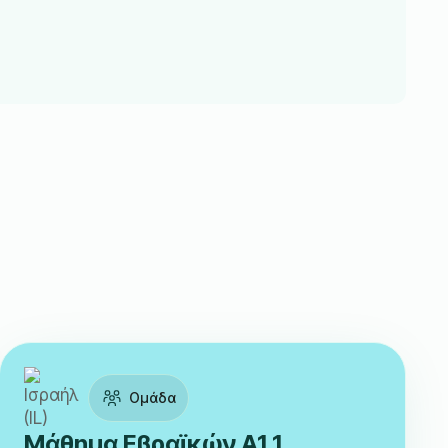
Ομάδα
Μάθημα Εβραϊκών A1.1