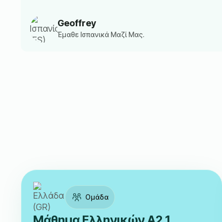
Geoffrey
Έμαθε Ισπανικά Μαζί Μας.
Ομάδα
Μάθημα Ελληνικών A2.1