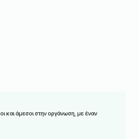
οι και άμεσοι στην οργάνωση, με έναν
Πρ
εκ