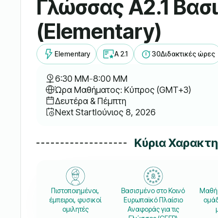
Γλώσσας A2.1 Βασ
(Elementary)
Elementary
A 2.1
30
Διδακτικές ώρες
6:30 ΜΜ
-
8:00 ΜΜ
Ώρα Μαθήματος: Κύπρος (GMT+3)
Δευτέρα & Πέμπτη
Next Start
Ιούνιος 8, 2026
Κύρια Χαρακτ
Πιστοποιημένοι,
Βασισμένο στο Κοινό
Μαθήμ
έμπειροι, φυσικοί
Ευρωπαϊκό Πλαίσιο
ομάδ
ομιλητές
Αναφοράς για τις