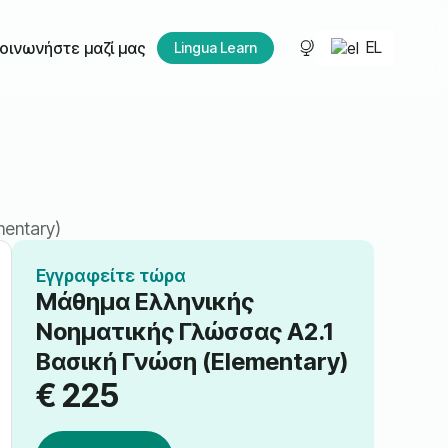
EL
οινωνήστε μαζί μας
Lingua Learn
entary)
Εγγραφείτε τώρα
Μάθημα Ελληνικής
Νοηματικής Γλώσσας A2.1
Βασική Γνώση (Elementary)
€
225