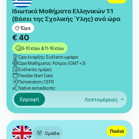
Ιδιωτικά Μαθήματα Ελληνικών 1:1
(Βάσει της Σχολικής Ύλης) ανά ώρα
1
Ώρα
€
40
6-10 ετών & 11-16 ετών
Ώρα έναρξης: Ευέλικτο ωράριο
Ώρα Μαθήματος: Κύπρος (GMT+3)
Ευέλικτες ημέρες
Flexible Start Date
Πιστοποίηση CEFR
Native εκπαιδευτές
Εγγραφή
Λεπτομέρειες
Παιδιά
Ομάδα