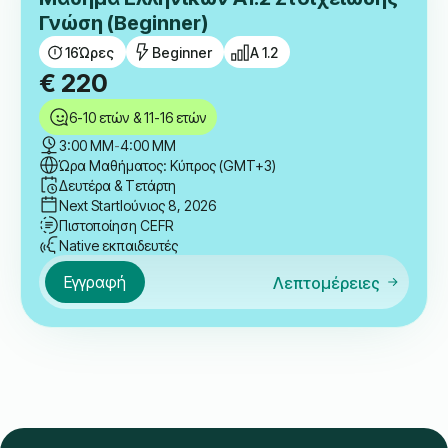
Γνώση (Beginner)
16
Ώρες
Beginner
A 1.2
€
220
6-10 ετών & 11-16 ετών
3:00 ΜΜ
-
4:00 ΜΜ
Ώρα Μαθήματος: Κύπρος (GMT+3)
Δευτέρα & Τετάρτη
Next Start
Ιούνιος 8, 2026
Πιστοποίηση CEFR
Native εκπαιδευτές
Εγγραφή
Λεπτομέρειες