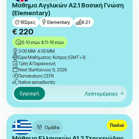
Μάθημα Αγγλικών A2.1 Βασική Γνώση
(Elementary)
16
Ώρες
Elementary
A 2.1
€
220
6-10 ετών & 11-16 ετών
3:00 ΜΜ
-
4:00 ΜΜ
Ώρα Μαθήματος: Κύπρος (GMT+3)
Τρίτη & Παρασκευή
Next Start
Ιούνιος 9, 2026
Πιστοποίηση CEFR
Native εκπαιδευτές
Εγγραφή
Λεπτομέρειες
Παιδιά
Ομάδα
Μάθημα Ελληνικών A1.2 Στοιχειώδης