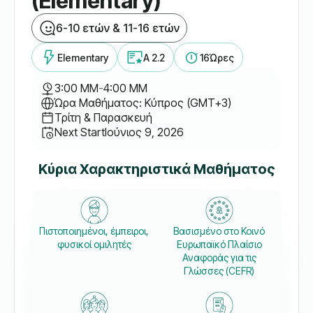
(Elementary)
6-10 ετών & 11-16 ετών
Elementary
A 2.2
16
Ώρες
3:00 ΜΜ
-
4:00 ΜΜ
Ώρα Μαθήματος: Κύπρος (GMT+3)
Τρίτη & Παρασκευή
Next Start
Ιούνιος 9, 2026
Κύρια Χαρακτηριστικά Μαθήματος
Πιστοποιημένοι, έμπειροι,
Βασισμένο στο Κοινό
φυσικοί ομιλητές
Ευρωπαϊκό Πλαίσιο
Αναφοράς για τις
Γλώσσες (CEFR)