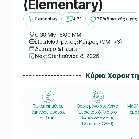
(Elementary)
Elementary
A 2.1
30
Διδακτικές ώρες
6:30 ΜΜ
-
8:00 ΜΜ
Ώρα Μαθήματος: Κύπρος (GMT+3)
Δευτέρα & Πέμπτη
Next Start
Ιούνιος 8, 2026
Κύρια Χαρακτ
Πιστοποιημένοι,
Βασισμένο στο Κοινό
Μαθήμ
έμπειροι, φυσικοί
Ευρωπαϊκό Πλαίσιο
ομάδ
ομιλητές
Αναφοράς για τις
Γλώσσες (CEFR)