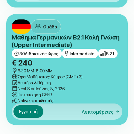
Ομάδα
Μάθημα Γερμανικών B2.1 Καλή Γνώση
(Upper Intermediate)
30
Διδακτικές ώρες
Intermediate
B 2.1
€
240
6:30 ΜΜ
-
8:00 ΜΜ
Ώρα Μαθήματος: Κύπρος (GMT+3)
Δευτέρα & Πέμπτη
Next Start
Ιούνιος 8, 2026
Πιστοποίηση CEFR
Native εκπαιδευτές
Εγγραφή
Λεπτομέρειες