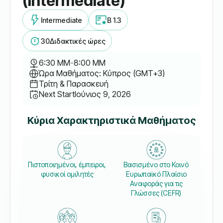
(Intermediate)
Intermediate
B 1.3
30
Διδακτικές ώρες
6:30 ΜΜ
-
8:00 ΜΜ
Ώρα Μαθήματος: Κύπρος (GMT+3)
Τρίτη & Παρασκευή
Next Start
Ιούνιος 9, 2026
Κύρια Χαρακτηριστικά Μαθήματος
Πιστοποιημένοι, έμπειροι,
Βασισμένο στο Κοινό
φυσικοί ομιλητές
Ευρωπαϊκό Πλαίσιο
Αναφοράς για τις
Γλώσσες (CEFR)