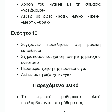
Χρήση του
нужен
με τη σημασία
«χρειάζομαι»
Λέξεις με ρίζες
-род-
,
-муж-
,
-жен-
,
-мерт-
,
-брак-
Ενότητα 10
Σύγχρονες προκλήσεις στη ρωσική
εκπαίδευση
Σχηματισμός και χρήση παθητικής μετοχής
ενεστώτα
Περαιτέρω χρήση της πρόθεσης
για
Λέξεις με τη ρίζα
-уч- / -ук-
Παρεχόμενο υλικό
Τα ψηφιακά μαθησιακά υλικά
περιλαμβάνονται στο μάθημά σας.