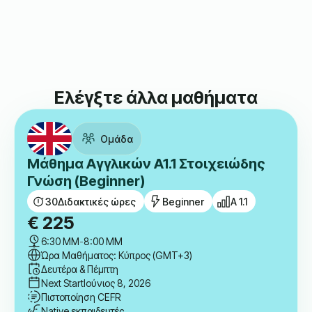
Ελέγξτε άλλα μαθήματα
Ομάδα
Μάθημα Αγγλικών A1.1 Στοιχειώδης
Γνώση (Beginner)
30
Διδακτικές ώρες
Beginner
A 1.1
€
225
6:30 ΜΜ
-
8:00 ΜΜ
Ώρα Μαθήματος: Κύπρος (GMT+3)
Δευτέρα & Πέμπτη
Next Start
Ιούνιος 8, 2026
Πιστοποίηση CEFR
Native εκπαιδευτές