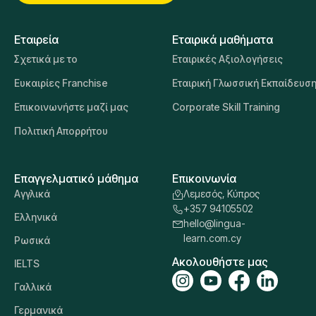
Η Lingua Learn Cyprus υποστηρίζει οργανισμούς και
άτομα σε όλο τον κόσμο, ενισχύοντας τις υπάρχουσες
γλωσσικές δεξιότητες του προσωπικού τους και
διδάσκοντάς τους νέες. Προσφέρονται περισσότερες
από 20 γλώσσες, διδασκόμενες από πλήρως
καταρτισμένους καθηγητές.
Επικοινωνήστε μαζί μας
Εταιρεία
Εταιρικά μαθήματα
Σχετικά με το
Εταιρικές Αξιολογήσεις
Ευκαιρίες Franchise
Εταιρική Γλωσσική Εκπαίδευσ