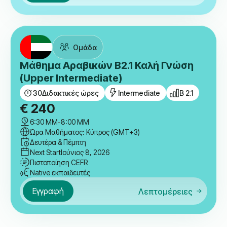
Ομάδα
Μάθημα Ιταλικών A1.2 Στοιχειώδης
Γνώση (Beginner)
30
Διδακτικές ώρες
Beginner
A 1.2
€
225
6:30 ΜΜ
-
8:00 ΜΜ
Ώρα Μαθήματος: Κύπρος (GMT+3)
Δευτέρα & Πέμπτη
Next Start
Ιούνιος 8, 2026
Πιστοποίηση CEFR
Native εκπαιδευτές
Εγγραφή
Λεπτομέρειες
Ομάδα
Μάθημα Αραβικών B2.1 Καλή Γνώση