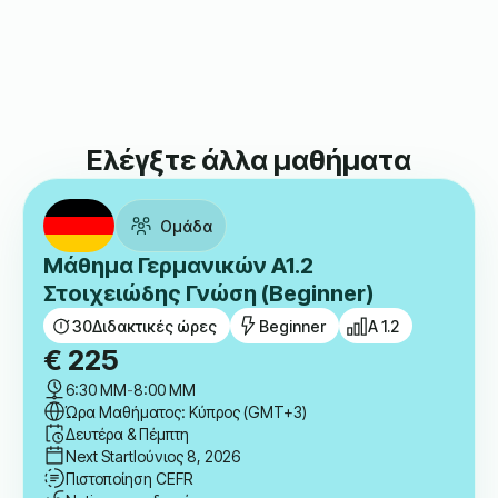
Nora
Έμαθε Γαλλικά Μαζί Μας.