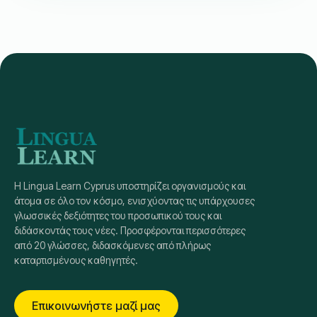
(Upper Intermediate)
30
Διδακτικές ώρες
Intermediate
B 2.1
€
240
6:30 ΜΜ
-
8:00 ΜΜ
Ώρα Μαθήματος: Κύπρος (GMT+3)
Δευτέρα & Πέμπτη
Next Start
Ιούνιος 8, 2026
Πιστοποίηση CEFR
Native εκπαιδευτές
Εγγραφή
Λεπτομέρειες