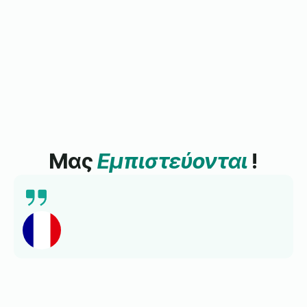
Μας
Εμπιστεύονται
!
Πρόσφατα ολοκλήρωσα ένα μάθημα Γαλλικών με
τη Lingua Learn και ήταν μια εξαιρετική εμπειρία.
Το πρόγραμμα ήταν καλά δομημένο, το
εκπαιδευτικό υλικό ενδιαφέρον και πραγματικά
απόλαυσα το μάθημα. Το συνιστώ ανεπιφύλακτα.