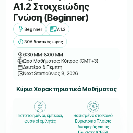
A1.2 Στοιχειώδης
Γνώση (Beginner)
Beginner
A 1.2
30
Διδακτικές ώρες
6:30 ΜΜ
-
8:00 ΜΜ
Ώρα Μαθήματος: Κύπρος (GMT+3)
Δευτέρα & Πέμπτη
Next Start
Ιούνιος 8, 2026
Κύρια Χαρακτηριστικά Μαθήματος
Πιστοποιημένοι, έμπειροι,
Βασισμένο στο Κοινό
φυσικοί ομιλητές
Ευρωπαϊκό Πλαίσιο
Αναφοράς για τις
Γλώσσες (CEFR)