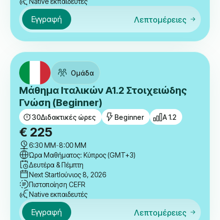
Ελέγξτε άλλα μαθήματα
Ομάδα
Μάθημα Γερμανικών A1.2
Στοιχειώδης Γνώση (Beginner)
30
Διδακτικές ώρες
Beginner
A 1.2
€
225
6:30 ΜΜ
-
8:00 ΜΜ
Ώρα Μαθήματος: Κύπρος (GMT+3)
Δευτέρα & Πέμπτη
Next Start
Ιούνιος 8, 2026
Πιστοποίηση CEFR
Native εκπαιδευτές
Εγγραφή
Λεπτομέρειες